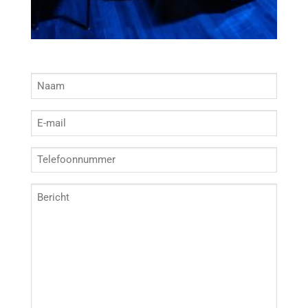
Naam
(Vereist)
E-
mailadres
(Vereist)
Telefoon
Bericht
(Vereist)